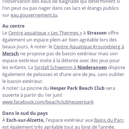
l’observation des eaux de baignade qui déterminent si
l’on peut ou pas nager dans ces lacs et étangs publics
sur
eau.gouvernement.lu
.
Au centre
Le
Centre aquatique « Les Thermes »
à
Strassen
offre
également un espace plein-air bien agréable lors des
beaux jours. A noter: le
Centre Aquatique Krounebierg à
Mersch
ne propose pas de bassin extérieur mais son
espace extérieur invite à la détente avec des jeux pour
les enfants. La
Syrdall Schwemm à
Niederanven
dispose
également de pelouses et d’une aire de jeu, sans oublier
le bassin extérieur.
A noter: La piscine du
Hesper Park Beach Club
sera
ouverte à partir du 1er juin!
www.facebook.com/beachclubhesperpark
Dans le sud du pays
À
Esch-sur-Alzette,
l’espace extérieur aux
Bains du Parc
est également très agréable tout au long de l’année.