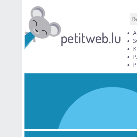
A
S
K
P
P