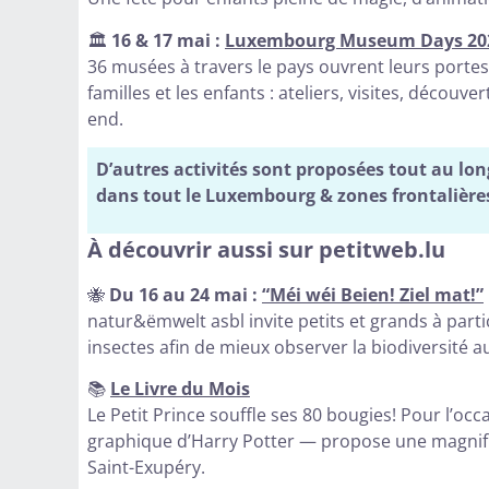
🏛️
16 & 17 mai :
Luxembourg Museum Days 20
36 musées à travers le pays ouvrent leurs porte
familles et les enfants : ateliers, visites, décou
end.
D’autres activités sont proposées tout au lon
dans tout le Luxembourg & zones frontalière
À découvrir aussi sur petitweb.lu
🐝
Du 16 au 24 mai :
“Méi wéi Beien! Ziel mat!”
natur&ëmwelt asbl invite petits et grands à parti
insectes afin de mieux observer la biodiversité
📚
Le Livre du Mois
Le Petit Prince souffle ses 80 bougies! Pour l’occ
graphique d’Harry Potter — propose une magnifiq
Saint-Exupéry.