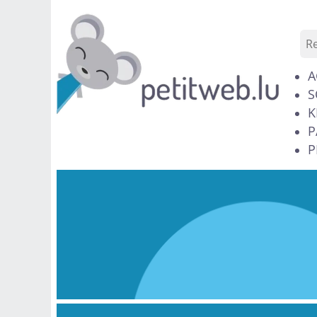
A
S
K
P
P