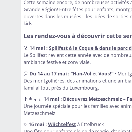
Cette semaine encore, de nombreuses activités a
Grande Région! Entre fêtes pour enfants, montgol
ouvertes dans les musées… les idées de sorties
kids.
Les rendez-vous à découvrir cette s
🏅
14 mai :
Spillfest à la Coque & dans le parc 
Le Spillfest revient cette année avec de nombreu
ambiance festive et conviviale.
🎈
Du 14 au 17 mai :
“Han-Vol et Vous!”
• Montgo
Des montgolfières, des animations et une ambia
familial tout près du Luxembourg.
👨‍👩‍👧‍👦
14 mai :
Découvrez Metzeschmelz
– F
Une journée spéciale pour les familles avec anim
Metzeschmelz.
✨
16 mai :
Wiichtelfest
à Ettelbruck
Une fête pour enfants pleine de magie, d’animati