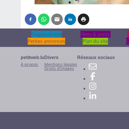
Stages cet été
Stages cet été
Fêtes & anniv.
Fêtes & anniv.
Petites annonces
Plan du site
C
petitweb.lu
Divers
Réseaux sociaux
À propos
Mentions légales
Droits d’images