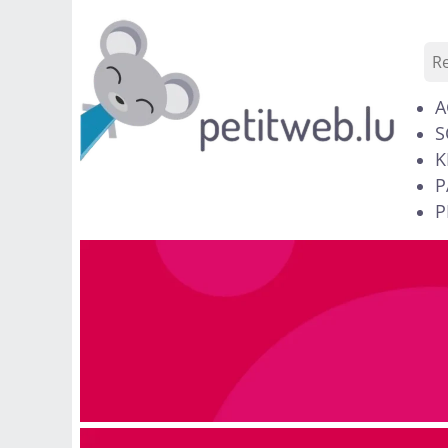
A
S
K
P
P