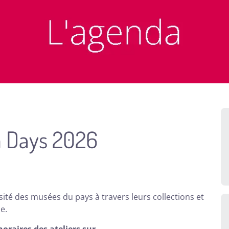
 Days 2026
rsité des musées du pays à travers leurs collections et
e.
oraires des ateliers sur