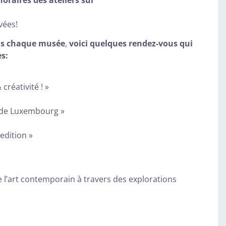
vées!
ans chaque musée
,
voici quelques rendez-vous qui
s:
créativité ! »
le de Luxembourg »
edition »
de l’art contemporain à travers des explorations