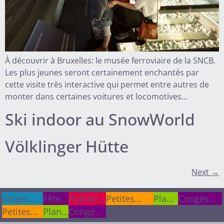
À découvrir à Bruxelles: le musée ferroviaire de la SNCB.
Les plus jeunes seront certainement enchantés par
cette visite très interactive qui permet entre autres de
monter dans certaines voitures et locomotives…
Ski indoor au SnowWorld
Völklinger Hütte
Next
→
Stages
Stages
Fêtes
Fêtes
Publier
Publier
Petites
Plan
Congés
cet été
cet été
Petites
&
&
Plan
une info
une info
Congés
annonces
du
scolaires