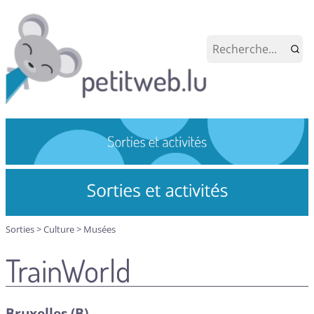
Sorties
>
Culture
>
Musées
TrainWorld
Bruxelles (B)