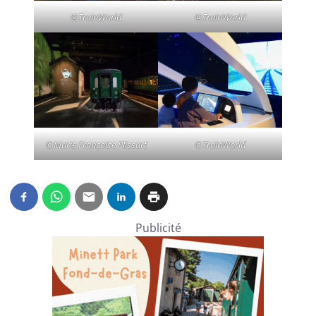
©TrainWorld
©TrainWorld
©Marie Françoise Plissart
©TrainWorld
Publicité