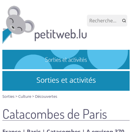
Sorties
>
Culture
>
Découvertes
Catacombes de Paris
France | Paris | Catacombes | A environ 370