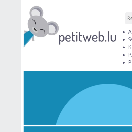
A
S
K
P
P