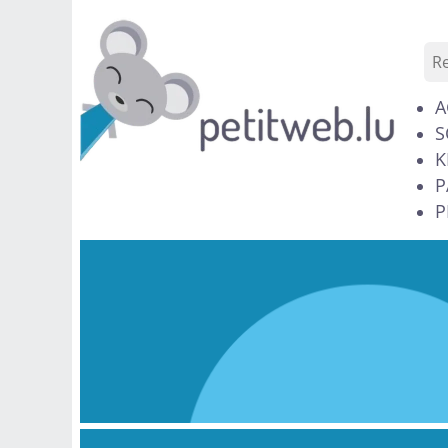
A
S
K
P
P