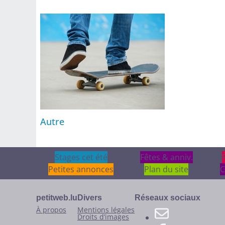
Autre
Stages cet été
Stages cet été
Fêtes & anniv.
Fêtes & anniv.
Petites annonces
Plan du site
C
petitweb.lu
Divers
Réseaux sociaux
À propos
Mentions légales
Droits d’images