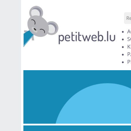
A
S
K
P
P