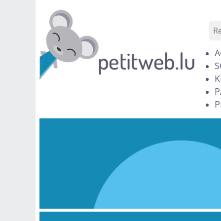
A
S
K
P
P