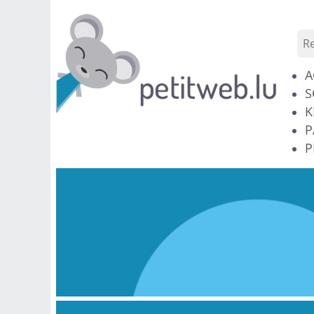
A
S
K
P
P