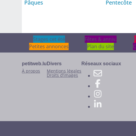
Pâques
Pentecôte
Stages cet été
Stages cet été
Fêtes & anniv.
Fêtes & anniv.
Petites annonces
Plan du site
C
petitweb.lu
Divers
Réseaux sociaux
À propos
Mentions légales
Droits d’images