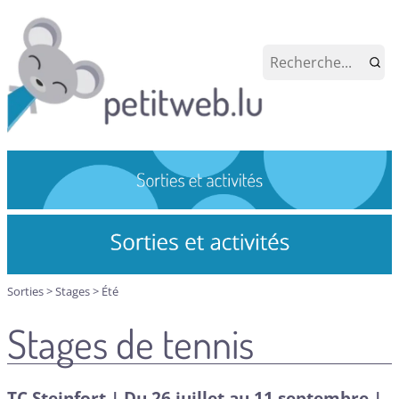
Sorties
>
Stages
>
Été
Stages de tennis
TC Steinfort | Du 26 juillet au 11 septembre |