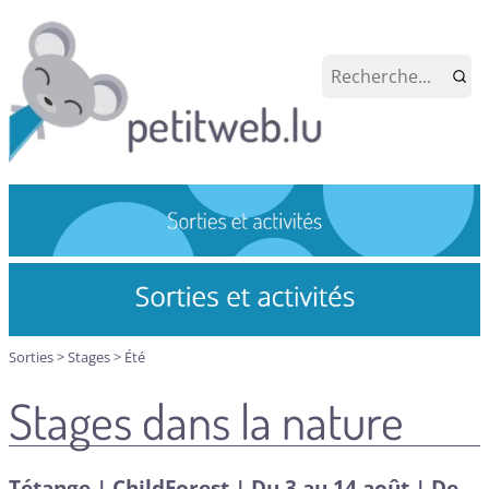
Sorties
>
Stages
>
Été
Stages dans la nature
Tétange | ChildForest | Du 3 au 14 août | De