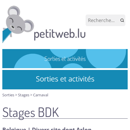
Sorties
>
Stages
>
Carnaval
Stages BDK
Belgique | Divers site dont Arlon