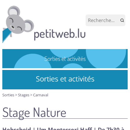
Sorties
>
Stages
>
Carnaval
Stage Nature
Hobscheid | Um Montessori Haff | De 7h30 à