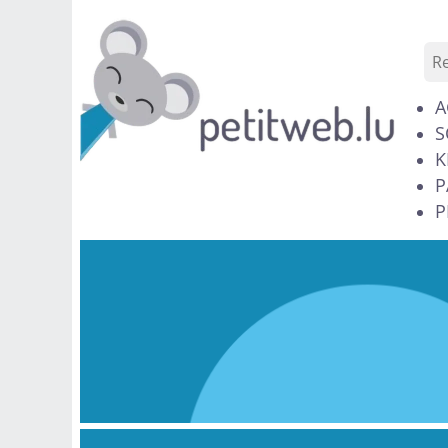
A
S
K
P
P