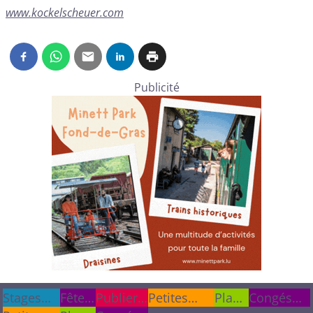
www.kockelscheuer.com
Publicité
Stages
Stages
Fêtes
Fêtes
Publier
Publier
Petites
Plan
Congés