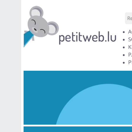
A
S
K
P
P