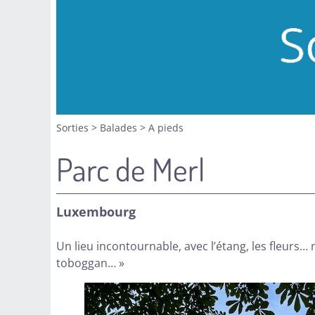
Sorties
>
Balades
>
A pieds
Parc de Merl
Luxembourg
Un lieu incontournable, avec l’étang, les fleurs…
toboggan… »