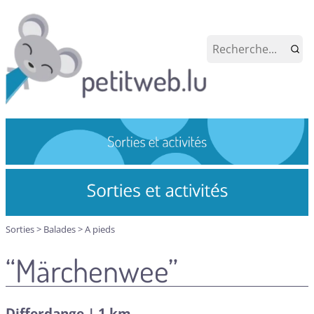
Sorties
>
Balades
>
A pieds
“Märchenwee”
Differdange | 1 km