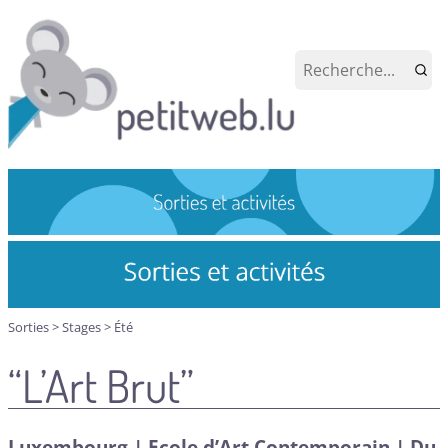
Sorties
>
Stages
>
Été
“L’Art Brut”
Luxembourg | Ecole d’Art Contemporain | Du