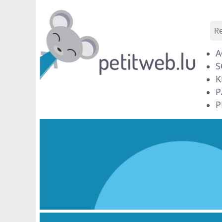
A
S
K
P
P