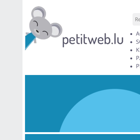
A
S
K
P
P