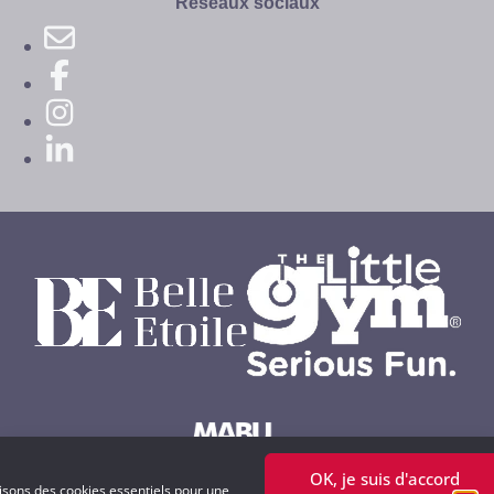
Réseaux sociaux
OK, je suis d'accord
Powered by MABU Concepts S.A.
lisons des cookies essentiels pour une