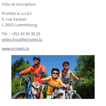
Infos et inscription:
ProVelo.lu a.s.b.l.
6, rue Vauban
L-2663 Luxembourg
Tél. : +352 43 90 30 29
veloschoul@provelo.lu
www.provelo.lu