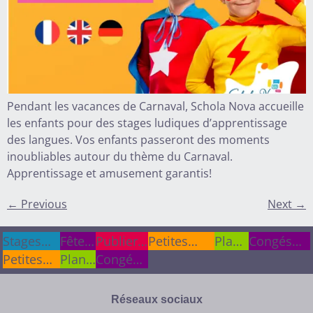
Pendant les vacances de Carnaval, Schola Nova accueille
les enfants pour des stages ludiques d’apprentissage
des langues. Vos enfants passeront des moments
inoubliables autour du thème du Carnaval.
Apprentissage et amusement garantis!
←
Previous
Next
→
Stages
Stages
Fêtes
Fêtes
Publier
Publier
Petites
Plan
Congés
cet été
cet été
Petites
&
&
Plan
une info
une info
Congés
annonces
du
scolaires
annonces
anniv.
anniv.
du
scolaires
site
site
Réseaux sociaux