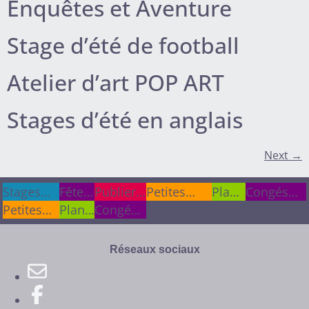
Enquêtes et Aventure
Stage d’été de football
Atelier d’art POP ART
Stages d’été en anglais
Next
→
Stages
Stages
Fêtes
Fêtes
Publier
Publier
Petites
Plan
Congés
cet été
cet été
Petites
&
&
Plan
une info
une info
Congés
annonces
du
scolaires
annonces
anniv.
anniv.
du
scolaires
site
site
Réseaux sociaux