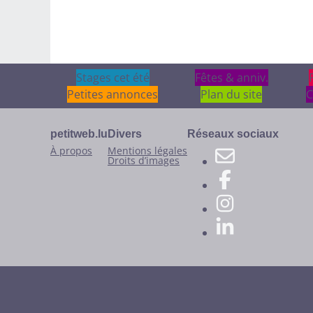
Stages cet été
Stages cet été
Fêtes & anniv.
Fêtes & anniv.
Petites annonces
Plan du site
C
petitweb.lu
Divers
Réseaux sociaux
À propos
Mentions légales
Droits d’images