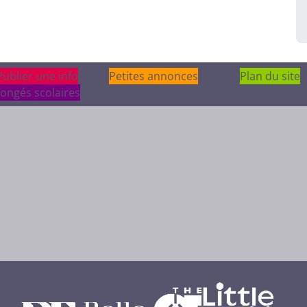
Publier une info
Publier une info
Petites annonces
Plan du site
ongés scolaires