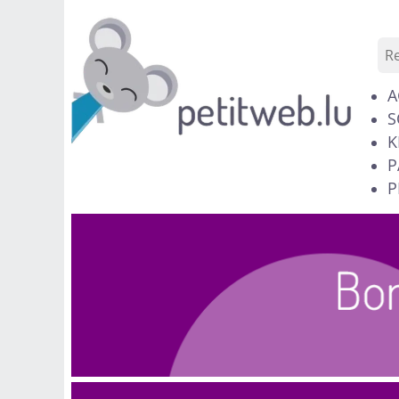
A
S
K
P
P