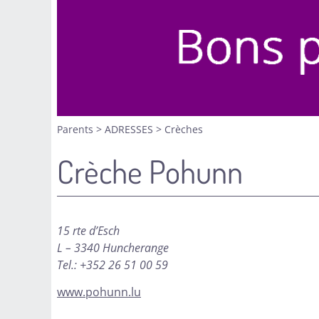
Parents
>
ADRESSES
>
Crèches
Crèche Pohunn
15 rte d’Esch
L – 3340 Huncherange
Tel.: +352 26 51 00 59
www.pohunn.lu