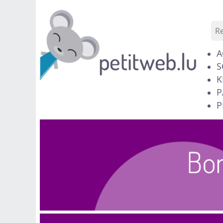
A
S
K
P
P