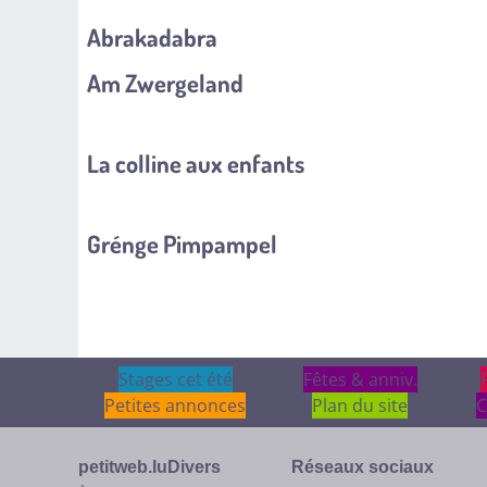
Abrakadabra
Am Zwergeland
La colline aux enfants
Grénge Pimpampel
Stages cet été
Stages cet été
Fêtes & anniv.
Fêtes & anniv.
Petites annonces
Plan du site
C
petitweb.lu
Divers
Réseaux sociaux