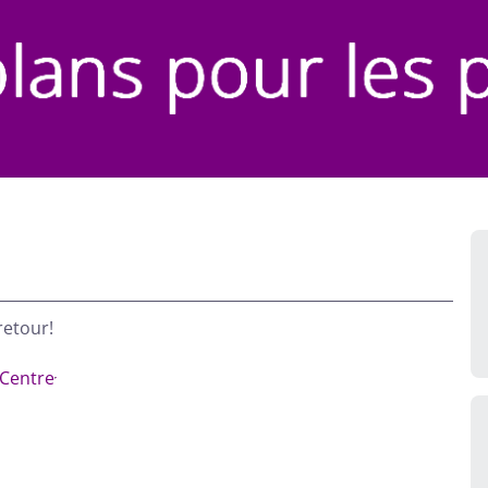
retour!
Centre