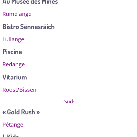
Au Musée des Mines
Rumelange
Bistro Sënnesräich
Lullange
Piscine
Redange
Vitarium
Roost/Bissen
Sud
« Gold Rush »
Pétange
I-Kids