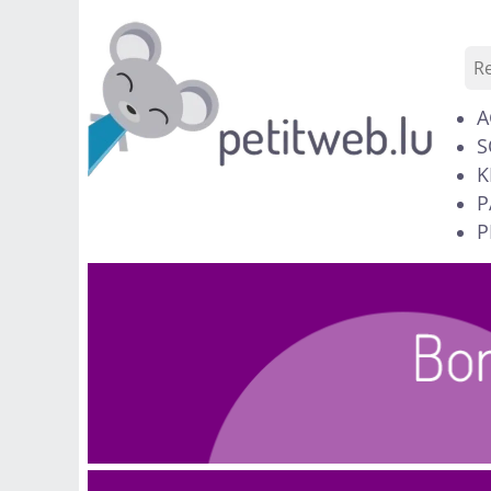
A
S
K
P
P