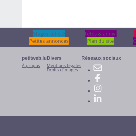
Stages cet été
Stages cet été
Fêtes & anniv.
Fêtes & anniv.
Petites annonces
Plan du site
C
petitweb.lu
Divers
Réseaux sociaux
À propos
Mentions légales
Droits d’images