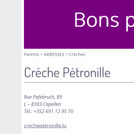
Parents
>
ADRESSES
>
Crèches
Crèche Pétronille
Rue Pafebruch, 89
L – 8303 Capellen
Tél.: +352 691 12 95 70
crechepetronille.lu