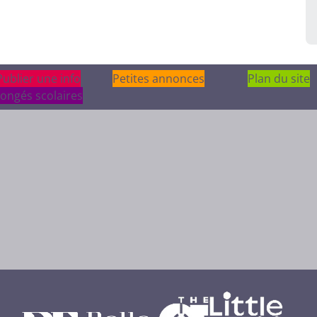
Publier une info
Publier une info
Petites annonces
Plan du site
ongés scolaires