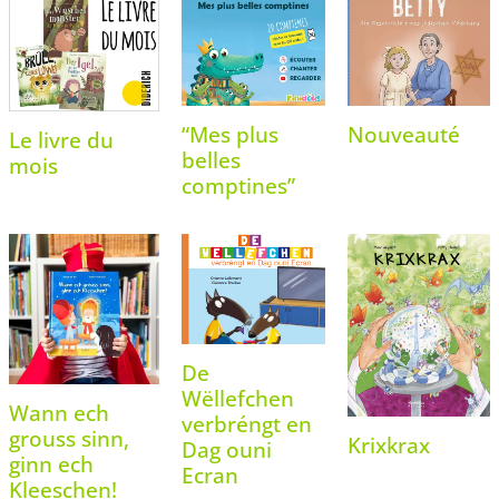
“Mes plus
Nouveauté
Le livre du
belles
mois
comptines”
De
Wëllefchen
Wann ech
verbréngt en
grouss sinn,
Krixkrax
Dag ouni
ginn ech
Ecran
Kleeschen!