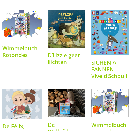
Wimmelbuch
Rotondes
D’Lizzie geet
liichten
SICHEN A
FANNEN –
Vive d’Schoul!
De
Wimmelbuch
De Félix,