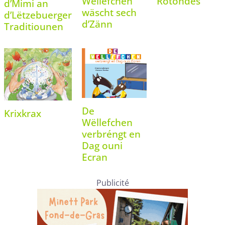
Wëllefchen
Rotondes
d’Mimi an
wäscht sech
d’Lëtzebuerger
d’Zänn
Traditiounen
De
Krixkrax
Wëllefchen
verbréngt en
Dag ouni
Ecran
Publicité