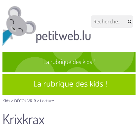
Kids
>
DÉCOUVRIR
>
Lecture
Krixkrax