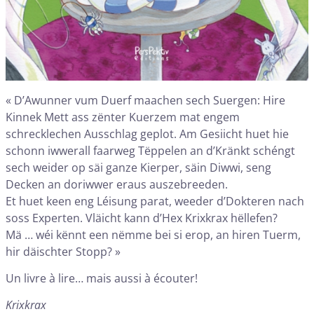
« D’Awunner vum Duerf maachen sech Suergen: Hire
Kinnek Mett ass zënter Kuerzem mat engem
schrecklechen Ausschlag geplot. Am Gesiicht huet hie
schonn iwwerall faarweg Tëppelen an d’Kränkt schéngt
sech weider op säi ganze Kierper, säin Diwwi, seng
Decken an doriwwer eraus auszebreeden.
Et huet keen eng Léisung parat, weeder d’Dokteren nach
soss Experten. Vläicht kann d’Hex Krixkrax hëllefen?
Mä … wéi kënnt een nëmme bei si erop, an hiren Tuerm,
hir däischter Stopp? »
Un livre à lire… mais aussi à écouter!
Krixkrax