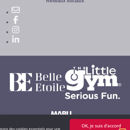
Réseaux sociaux
OK, je suis d'accord
Powered by MABU Concepts S.A.
lisons des cookies essentiels pour une