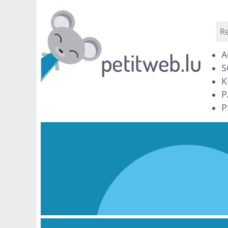
A
S
K
P
P