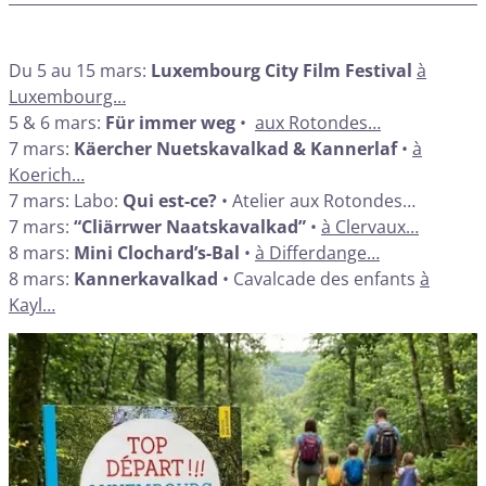
Du 5 au 15 mars:
Luxembourg City Film Festival
à
Luxembourg…
5 & 6 mars:
Für immer weg
•
aux Rotondes…
7 mars:
Käercher Nuetskavalkad & Kannerlaf
•
à
Koerich…
7 mars: Labo:
Qui est-ce?
• Atelier aux Rotondes…
7 mars:
“Cliärrwer Naatskavalkad”
•
à Clervaux…
8 mars:
Mini Clochard’s-Bal
•
à Differdange…
8 mars:
Kannerkavalkad
• Cavalcade des enfants
à
Kayl…