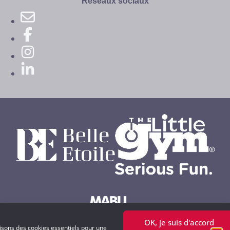
Réseaux sociaux
OK, je suis d'accord
Powered by MABU Concepts S.A.
lisons des cookies essentiels pour une