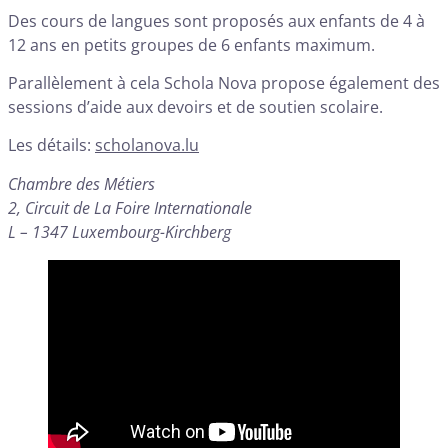
Des cours de langues sont proposés aux enfants de 4 à
12 ans en petits groupes de 6 enfants maximum.
Parallèlement à cela Schola Nova propose également des
sessions d’aide aux devoirs et de soutien scolaire.
Les détails:
scholanova.lu
Chambre des Métiers
2, Circuit de La Foire Internationale
L – 1347 Luxembourg-Kirchberg