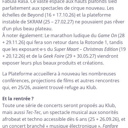
Fabula Rasa. Ce vaste espace aux hauts plafonds sied
parfaitement aux spectacles de cirque nouveau. Les
échelles de Beyond (16 + 17.10.26) et la plateforme
instable de SKRAM (25 – 27.02.27) ne pouvaient pas rêver
d’un plus beau plateau.
À noter également: Le marathon ludique du
Game On
(28
+ 29.11.26) qui fera son retour dans la Rotonde 1, tandis
que les exposant·e·s du
Super Maart – Christmas Edition
(19
+ 20.12.26) et de la
Geek Foire
(29 + 30.05.27) viendront
exposer leurs plus beaux produits et créations.
La Plateforme accueillera à nouveau les nombreuses
conférences, projections de films et autres rencontres
qui, en 25/26, avaient trouvé refuge au Klub.
Et la rentrée ?
Toute une série de concerts seront propoés au Klub,
mais aussi
Tec-Tec
, un spectacle musical aux sonorités
afrobeat et techno accessible dès 6 ans (25 + 26.09.26), et
un concert branché « musique électronique »,
Fanfare