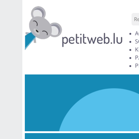
A
S
K
P
P