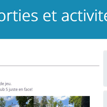
de jeu.
ub 5 juste en face!