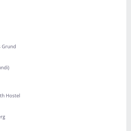
rs Grund
undi)
th Hostel
erg