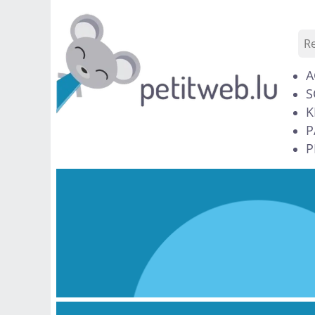
A
S
K
P
P