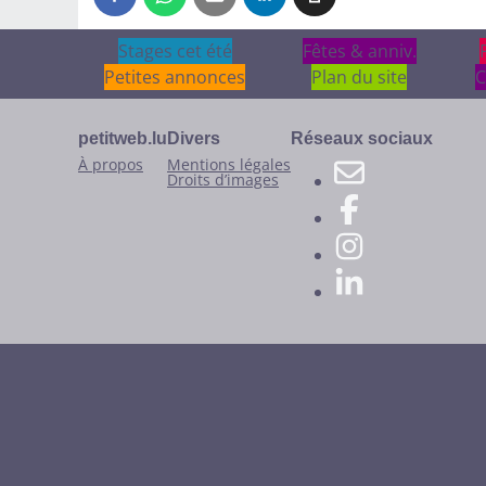
Stages cet été
Stages cet été
Fêtes & anniv.
Fêtes & anniv.
Petites annonces
Plan du site
C
petitweb.lu
Divers
Réseaux sociaux
À propos
Mentions légales
Droits d’images