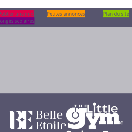
Publier une info
Publier une info
Petites annonces
Plan du site
ongés scolaires