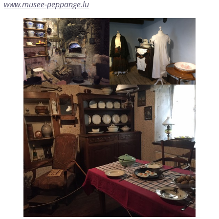
www.musee-peppange.lu