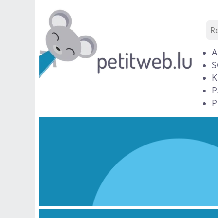
A
S
K
P
P