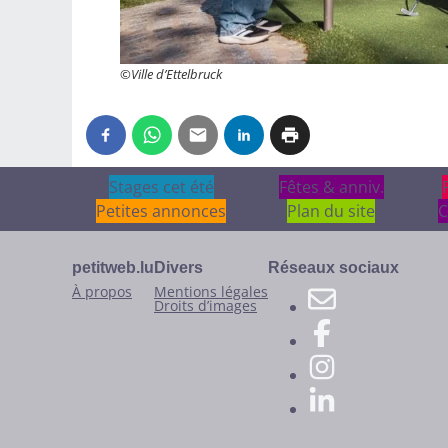
©Ville d’Ettelbruck
Stages cet été
Stages cet été
Fêtes & anniv.
Fêtes & anniv.
Petites annonces
Plan du site
C
petitweb.lu
Divers
Réseaux sociaux
À propos
Mentions légales
Droits d’images