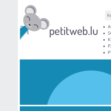
A
S
K
P
P