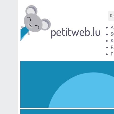
A
S
K
P
P