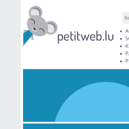
A
S
K
P
P