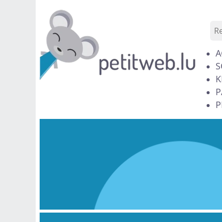
A
S
K
P
P