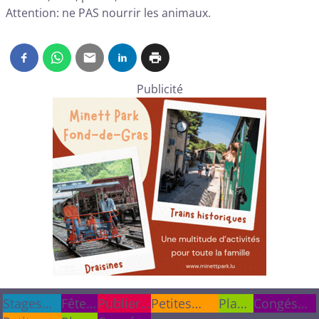
Attention: ne PAS nourrir les animaux.
Publicité
Stages
Stages
Fêtes
Fêtes
Publier
Publier
Petites
Plan
Congés