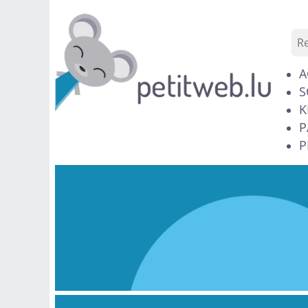
A
S
K
P
P