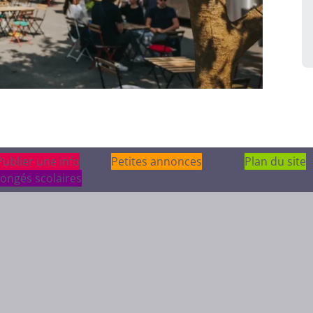
Publier une info
Publier une info
Petites annonces
Plan du site
ongés scolaires