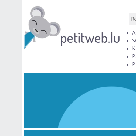
A
S
K
P
P