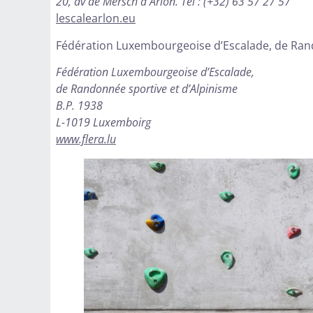
20, av de Mersch à Arlon. Tél : (+32) 63 57 27 57
lescalearlon.eu
Fédération Luxembourgeoise d’Escalade, de Rando
Fédération Luxembourgeoise d’Escalade,
de Randonnée sportive et d’Alpinisme
B.P. 1938
L-1019 Luxemboirg
www.flera.lu