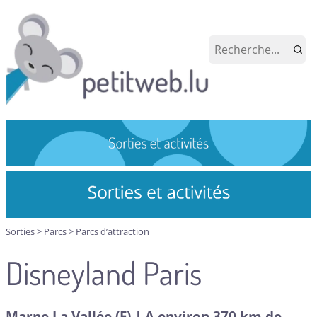
Sorties
>
Parcs
>
Parcs d’attraction
Disneyland Paris
Marne La Vallée (F) | A environ 370 km de